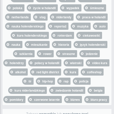
polska
życie w holandii
wypadek
śmieszne
netherlands
vlog
niderlandy
praca w holandii
nauka holenderskiego
reportaż
muzyka
auto
kurs holenderskiego
rotterdam
ciekawostki
nauka
mieszkanie
historia
język holenderski
szklarnia
rower
straszne
jedzenie
holendrzy
polacy w holandii
wiatraki
video kurs
alkohol
red light district
kurs
coffeshop
tir
hip-hop
rap
policja
kurs niderlandzkiego
zwiedzanie holandii
belgia
pomidory
czerwone latarnie
biznes
biuro pracy
Zobacz
wszystkie
lub
popularne tagi