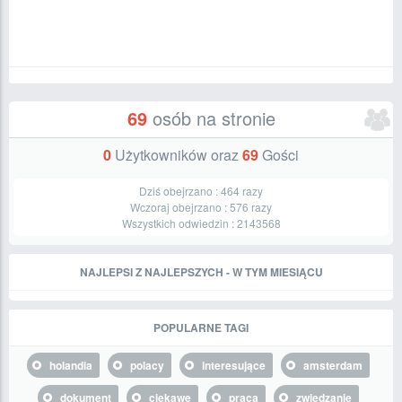
69
osób na stronie
0
Użytkowników oraz
69
Gości
Dziś obejrzano :
464
razy
Wczoraj obejrzano :
576
razy
Wszystkich odwiedzin :
2143568
NAJLEPSI Z NAJLEPSZYCH - W TYM MIESIĄCU
POPULARNE TAGI
holandia
polacy
interesujące
amsterdam
dokument
ciekawe
praca
zwiedzanie