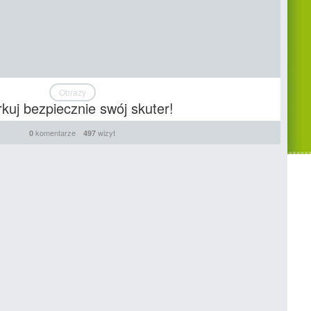
Obrazy
kuj bezpiecznie swój skuter!
komentarze
wizyt
0
497