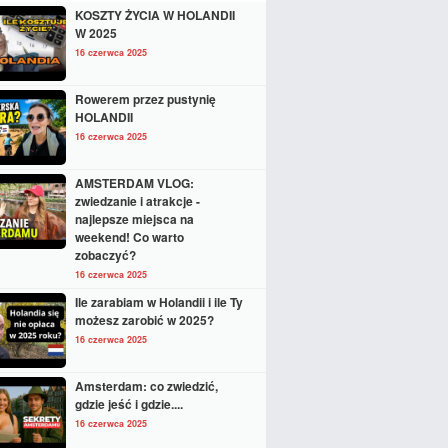
KOSZTY ŻYCIA W HOLANDII
W 2025
16 czerwca 2025
Rowerem przez pustynię
HOLANDII
16 czerwca 2025
AMSTERDAM VLOG:
zwiedzanie i atrakcje -
najlepsze miejsca na
weekend! Co warto
zobaczyć?
16 czerwca 2025
Ile zarabiam w Holandii i ile Ty
możesz zarobić w 2025?
16 czerwca 2025
Amsterdam: co zwiedzić,
gdzie jeść i gdzie....
16 czerwca 2025