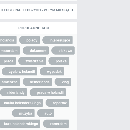
JLEPSI Z NAJLEPSZYCH - W TYM MIESIĄCU
POPULARNE TAGI
holandia
polacy
interesujące
amsterdam
dokument
ciekawe
praca
zwiedzanie
polska
życie w holandii
wypadek
śmieszne
netherlands
vlog
niderlandy
praca w holandii
nauka holenderskiego
reportaż
muzyka
auto
kurs holenderskiego
rotterdam