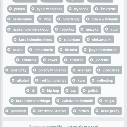
polska
życie w holandii
wypadek
śmieszne
netherlands
vlog
niderlandy
praca w holandii
nauka holenderskiego
reportaż
muzyka
auto
kurs holenderskiego
rotterdam
ciekawostki
nauka
mieszkanie
historia
język holenderski
szklarnia
rower
straszne
jedzenie
holendrzy
polacy w holandii
wiatraki
video kurs
alkohol
red light district
kurs
coffeshop
tir
hip-hop
rap
policja
kurs niderlandzkiego
zwiedzanie holandii
belgia
pomidory
czerwone latarnie
biznes
biuro pracy
Zobacz
wszystkie
lub
popularne tagi