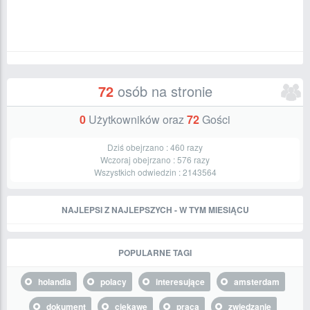
72
osób na stronie
0
Użytkowników oraz
72
Gości
Dziś obejrzano :
460
razy
Wczoraj obejrzano :
576
razy
Wszystkich odwiedzin :
2143564
NAJLEPSI Z NAJLEPSZYCH - W TYM MIESIĄCU
POPULARNE TAGI
holandia
polacy
interesujące
amsterdam
dokument
ciekawe
praca
zwiedzanie