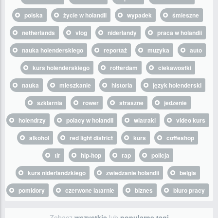
polska
życie w holandii
wypadek
śmieszne
netherlands
vlog
niderlandy
praca w holandii
nauka holenderskiego
reportaż
muzyka
auto
kurs holenderskiego
rotterdam
ciekawostki
nauka
mieszkanie
historia
język holenderski
szklarnia
rower
straszne
jedzenie
holendrzy
polacy w holandii
wiatraki
video kurs
alkohol
red light district
kurs
coffeshop
tir
hip-hop
rap
policja
kurs niderlandzkiego
zwiedzanie holandii
belgia
pomidory
czerwone latarnie
biznes
biuro pracy
Zobacz
wszystkie
lub
popularne tagi