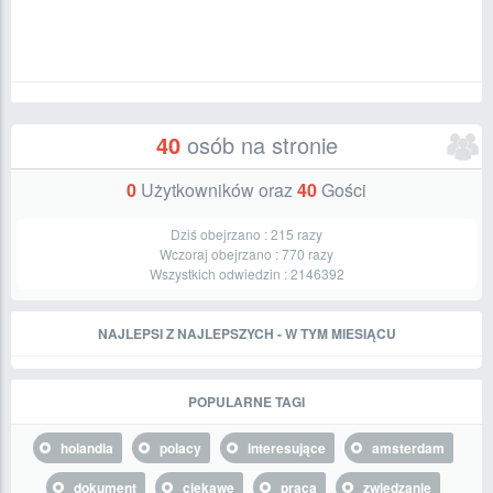
40
osób na stronie
0
Użytkowników oraz
40
Gości
Dziś obejrzano :
215
razy
Wczoraj obejrzano :
770
razy
Wszystkich odwiedzin :
2146392
NAJLEPSI Z NAJLEPSZYCH - W TYM MIESIĄCU
POPULARNE TAGI
holandia
polacy
interesujące
amsterdam
dokument
ciekawe
praca
zwiedzanie