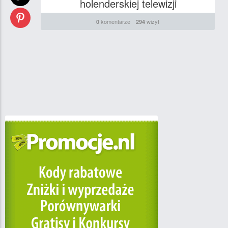
holenderskiej telewizji
komentarze
wizyt
0
294