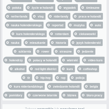
polska
życie w holandii
wypadek
śmieszne
netherlands
vlog
niderlandy
praca w holandii
nauka holenderskiego
reportaż
muzyka
auto
kurs holenderskiego
rotterdam
ciekawostki
nauka
mieszkanie
historia
język holenderski
szklarnia
rower
straszne
jedzenie
holendrzy
polacy w holandii
wiatraki
video kurs
alkohol
red light district
kurs
coffeshop
tir
hip-hop
rap
policja
kurs niderlandzkiego
zwiedzanie holandii
belgia
pomidory
czerwone latarnie
biznes
biuro pracy
Zobacz
wszystkie
lub
popularne tagi