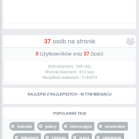
37
osób na stronie
0
Użytkowników oraz
37
Gości
Dziś obejrzano :
546
razy
Wczoraj obejrzano :
610
razy
Wszystkich odwiedzin :
2143074
NAJLEPSI Z NAJLEPSZYCH - W TYM MIESIĄCU
POPULARNE TAGI
holandia
polacy
interesujące
amsterdam
dokument
ciekawe
praca
zwiedzanie