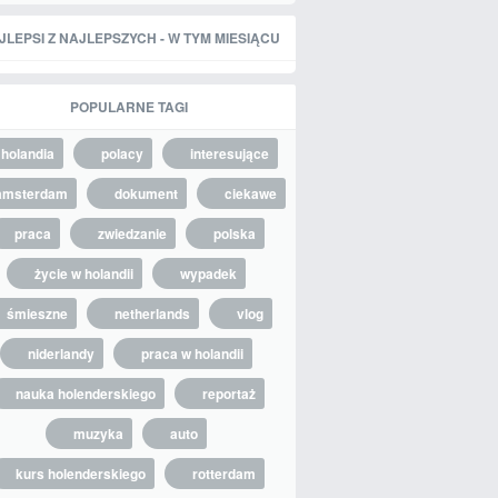
JLEPSI Z NAJLEPSZYCH - W TYM MIESIĄCU
POPULARNE TAGI
holandia
polacy
interesujące
amsterdam
dokument
ciekawe
praca
zwiedzanie
polska
życie w holandii
wypadek
śmieszne
netherlands
vlog
niderlandy
praca w holandii
nauka holenderskiego
reportaż
muzyka
auto
kurs holenderskiego
rotterdam