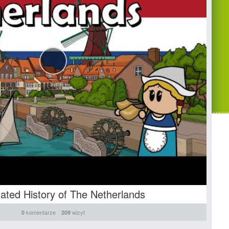
ated History of The Netherlands
komentarze
wizyt
0
209