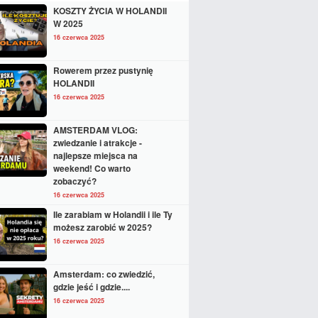
KOSZTY ŻYCIA W HOLANDII
W 2025
16 czerwca 2025
Rowerem przez pustynię
HOLANDII
16 czerwca 2025
AMSTERDAM VLOG:
zwiedzanie i atrakcje -
najlepsze miejsca na
weekend! Co warto
zobaczyć?
16 czerwca 2025
Ile zarabiam w Holandii i ile Ty
możesz zarobić w 2025?
16 czerwca 2025
Amsterdam: co zwiedzić,
gdzie jeść i gdzie....
16 czerwca 2025