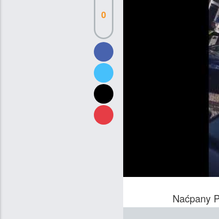
0
Naćpany Po