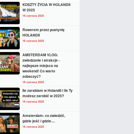
KOSZTY ŻYCIA W HOLANDII
W 2025
16 czerwca 2025
Rowerem przez pustynię
HOLANDII
16 czerwca 2025
AMSTERDAM VLOG:
zwiedzanie i atrakcje -
najlepsze miejsca na
weekend! Co warto
zobaczyć?
16 czerwca 2025
Ile zarabiam w Holandii i ile Ty
możesz zarobić w 2025?
16 czerwca 2025
Amsterdam: co zwiedzić,
gdzie jeść i gdzie....
16 czerwca 2025