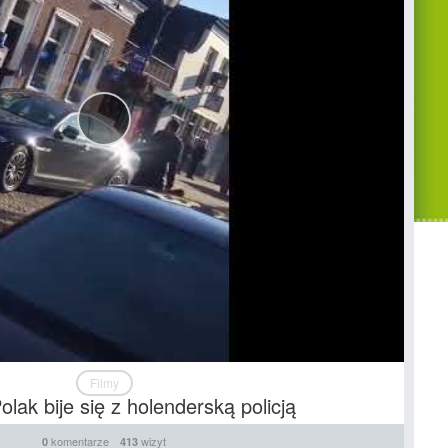
Filmy
lak bije się z holenderską policją
komentarze
wizyt
0
413