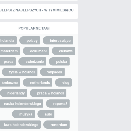
JLEPSI Z NAJLEPSZYCH - W TYM MIESIĄCU
POPULARNE TAGI
holandia
polacy
interesujące
amsterdam
dokument
ciekawe
praca
zwiedzanie
polska
życie w holandii
wypadek
śmieszne
netherlands
vlog
niderlandy
praca w holandii
nauka holenderskiego
reportaż
muzyka
auto
kurs holenderskiego
rotterdam