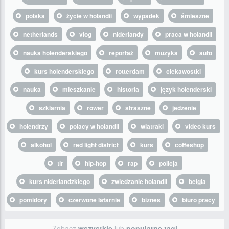
polska
życie w holandii
wypadek
śmieszne
netherlands
vlog
niderlandy
praca w holandii
nauka holenderskiego
reportaż
muzyka
auto
kurs holenderskiego
rotterdam
ciekawostki
nauka
mieszkanie
historia
język holenderski
szklarnia
rower
straszne
jedzenie
holendrzy
polacy w holandii
wiatraki
video kurs
alkohol
red light district
kurs
coffeshop
tir
hip-hop
rap
policja
kurs niderlandzkiego
zwiedzanie holandii
belgia
pomidory
czerwone latarnie
biznes
biuro pracy
Zobacz
wszystkie
lub
popularne tagi