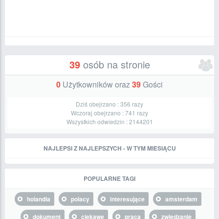
39
osób na stronie
0
Użytkowników oraz
39
Gości
Dziś obejrzano :
356
razy
Wczoraj obejrzano :
741
razy
Wszystkich odwiedzin :
2144201
NAJLEPSI Z NAJLEPSZYCH - W TYM MIESIĄCU
POPULARNE TAGI
holandia
polacy
interesujące
amsterdam
dokument
ciekawe
praca
zwiedzanie