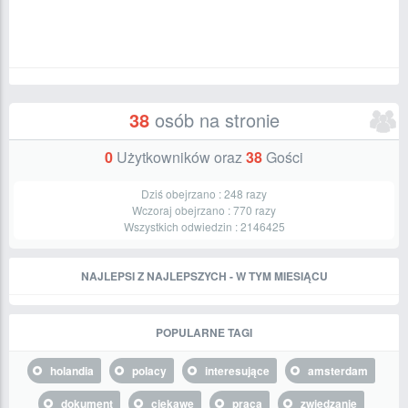
38
osób na stronie
0
Użytkowników oraz
38
Gości
Dziś obejrzano :
248
razy
Wczoraj obejrzano :
770
razy
Wszystkich odwiedzin :
2146425
NAJLEPSI Z NAJLEPSZYCH - W TYM MIESIĄCU
POPULARNE TAGI
holandia
polacy
interesujące
amsterdam
dokument
ciekawe
praca
zwiedzanie