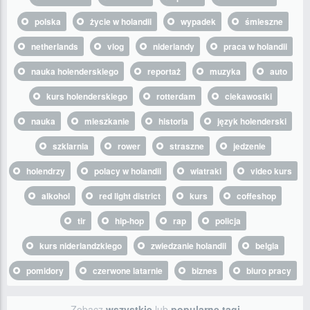
polska
życie w holandii
wypadek
śmieszne
netherlands
vlog
niderlandy
praca w holandii
nauka holenderskiego
reportaż
muzyka
auto
kurs holenderskiego
rotterdam
ciekawostki
nauka
mieszkanie
historia
język holenderski
szklarnia
rower
straszne
jedzenie
holendrzy
polacy w holandii
wiatraki
video kurs
alkohol
red light district
kurs
coffeshop
tir
hip-hop
rap
policja
kurs niderlandzkiego
zwiedzanie holandii
belgia
pomidory
czerwone latarnie
biznes
biuro pracy
Zobacz
wszystkie
lub
popularne tagi