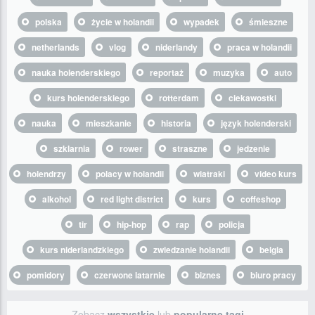
polska
życie w holandii
wypadek
śmieszne
netherlands
vlog
niderlandy
praca w holandii
nauka holenderskiego
reportaż
muzyka
auto
kurs holenderskiego
rotterdam
ciekawostki
nauka
mieszkanie
historia
język holenderski
szklarnia
rower
straszne
jedzenie
holendrzy
polacy w holandii
wiatraki
video kurs
alkohol
red light district
kurs
coffeshop
tir
hip-hop
rap
policja
kurs niderlandzkiego
zwiedzanie holandii
belgia
pomidory
czerwone latarnie
biznes
biuro pracy
Zobacz
wszystkie
lub
popularne tagi