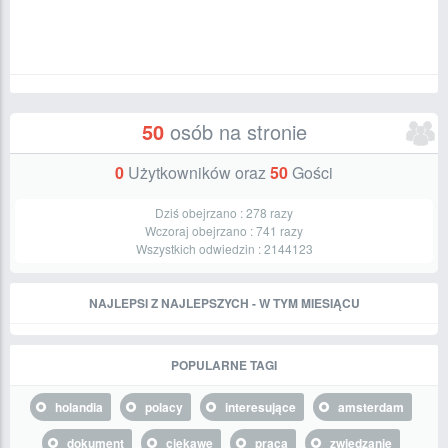
50
osób na stronie
0
Użytkowników oraz
50
Gości
Dziś obejrzano :
278
razy
Wczoraj obejrzano :
741
razy
Wszystkich odwiedzin :
2144123
NAJLEPSI Z NAJLEPSZYCH - W TYM MIESIĄCU
POPULARNE TAGI
holandia
polacy
interesujące
amsterdam
dokument
ciekawe
praca
zwiedzanie