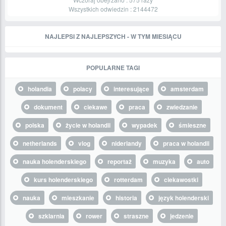
Wszystkich odwiedzin :
2144472
NAJLEPSI Z NAJLEPSZYCH - W TYM MIESIĄCU
POPULARNE TAGI
holandia
polacy
interesujące
amsterdam
dokument
ciekawe
praca
zwiedzanie
polska
życie w holandii
wypadek
śmieszne
netherlands
vlog
niderlandy
praca w holandii
nauka holenderskiego
reportaż
muzyka
auto
kurs holenderskiego
rotterdam
ciekawostki
nauka
mieszkanie
historia
język holenderski
szklarnia
rower
straszne
jedzenie