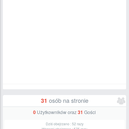
31
osób na stronie
0
Użytkowników oraz
31
Gości
Dziś obejrzano :
52
razy
Wczoraj obejrzano :
575
razy