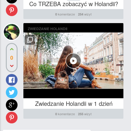
Co TRZEBA zobaczyć w Holandii?
komentarze
wizyt
0
254
ZWIEDZANIE HOLANDII
0
Zwiedzanie Holandii w 1 dzień
komentarze
wizyt
0
255