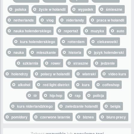
polska
życie w holandii
wypadek
śmieszne
netherlands
vlog
niderlandy
praca w holandii
nauka holenderskiego
reportaż
muzyka
auto
kurs holenderskiego
rotterdam
ciekawostki
nauka
mieszkanie
historia
język holenderski
szklarnia
rower
straszne
jedzenie
holendrzy
polacy w holandii
wiatraki
video kurs
alkohol
red light district
kurs
coffeshop
tir
hip-hop
rap
policja
kurs niderlandzkiego
zwiedzanie holandii
belgia
pomidory
czerwone latarnie
biznes
biuro pracy
Zobacz
wszystkie
lub
popularne tagi