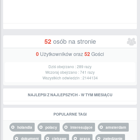
52
osób na stronie
0
Użytkowników oraz
52
Gości
Dziś obejrzano :
289
razy
Wczoraj obejrzano :
741
razy
Wszystkich odwiedzin :
2144134
NAJLEPSI Z NAJLEPSZYCH - W TYM MIESIĄCU
POPULARNE TAGI
holandia
polacy
interesujące
amsterdam
dokument
ciekawe
praca
zwiedzanie