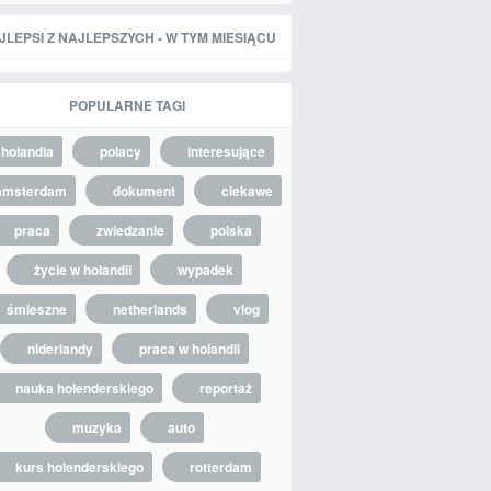
JLEPSI Z NAJLEPSZYCH - W TYM MIESIĄCU
POPULARNE TAGI
holandia
polacy
interesujące
amsterdam
dokument
ciekawe
praca
zwiedzanie
polska
życie w holandii
wypadek
śmieszne
netherlands
vlog
niderlandy
praca w holandii
nauka holenderskiego
reportaż
muzyka
auto
kurs holenderskiego
rotterdam