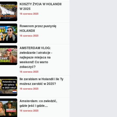
KOSZTY ŻYCIA W HOLANDII
W 2025
16 czerwca 2025
Rowerem przez pustynię
HOLANDII
16 czerwca 2025
AMSTERDAM VLOG:
zwiedzanie i atrakcje -
najlepsze miejsca na
weekend! Co warto
zobaczyć?
16 czerwca 2025
Ile zarabiam w Holandii i ile Ty
możesz zarobić w 2025?
16 czerwca 2025
Amsterdam: co zwiedzić,
gdzie jeść i gdzie....
16 czerwca 2025