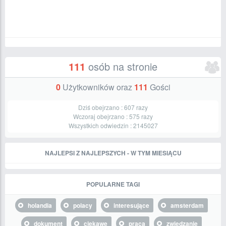
111
osób na stronie
0
Użytkowników oraz
111
Gości
Dziś obejrzano :
607
razy
Wczoraj obejrzano :
575
razy
Wszystkich odwiedzin :
2145027
NAJLEPSI Z NAJLEPSZYCH - W TYM MIESIĄCU
POPULARNE TAGI
holandia
polacy
interesujące
amsterdam
dokument
ciekawe
praca
zwiedzanie