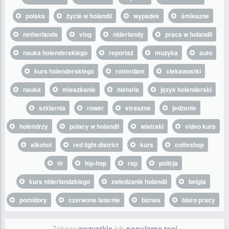
polska
życie w holandii
wypadek
śmieszne
netherlands
vlog
niderlandy
praca w holandii
nauka holenderskiego
reportaż
muzyka
auto
kurs holenderskiego
rotterdam
ciekawostki
nauka
mieszkanie
historia
język holenderski
szklarnia
rower
straszne
jedzenie
holendrzy
polacy w holandii
wiatraki
video kurs
alkohol
red light district
kurs
coffeshop
tir
hip-hop
rap
policja
kurs niderlandzkiego
zwiedzanie holandii
belgia
pomidory
czerwone latarnie
biznes
biuro pracy
Zobacz
wszystkie
lub
popularne tagi