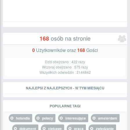
168
osób na stronie
0
Użytkowników oraz
168
Gości
Dziś obejrzano :
422
razy
Wczoraj obejrzano :
575
razy
Wszystkich odwiedzin :
2144842
NAJLEPSI Z NAJLEPSZYCH - W TYM MIESIĄCU
POPULARNE TAGI
holandia
polacy
interesujące
amsterdam
dokument
ciekawe
praca
zwiedzanie