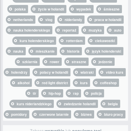
polska
życie w holandii
wypadek
śmieszne
netherlands
vlog
niderlandy
praca w holandii
nauka holenderskiego
reportaż
muzyka
auto
kurs holenderskiego
rotterdam
ciekawostki
nauka
mieszkanie
historia
język holenderski
szklarnia
rower
straszne
jedzenie
holendrzy
polacy w holandii
wiatraki
video kurs
alkohol
red light district
kurs
coffeshop
tir
hip-hop
rap
policja
kurs niderlandzkiego
zwiedzanie holandii
belgia
pomidory
czerwone latarnie
biznes
biuro pracy
Zobacz
wszystkie
lub
popularne tagi