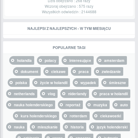
Dziś obejrzano :
268
razy
Wczoraj obejrzano :
575
razy
Wszystkich odwiedzin :
2144688
NAJLEPSI Z NAJLEPSZYCH - W TYM MIESIĄCU
POPULARNE TAGI
holandia
polacy
interesujące
amsterdam
dokument
ciekawe
praca
zwiedzanie
polska
życie w holandii
wypadek
śmieszne
netherlands
vlog
niderlandy
praca w holandii
nauka holenderskiego
reportaż
muzyka
auto
kurs holenderskiego
rotterdam
ciekawostki
nauka
mieszkanie
historia
język holenderski
szklarnia
rower
straszne
jedzenie