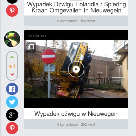
Wypadek Dźwigu Holandia / Spiering
Kraan Omgevallen In Nieuwegein
komentarze
wizyt
0
238
WYPADKI
+1
Wypadek dźwigu w Nieuwegein
komentarze
wizyt
0
202