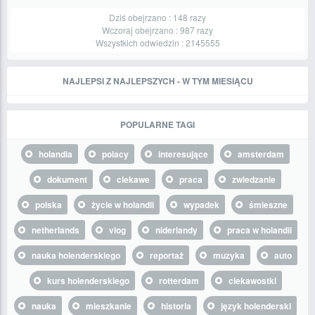
Dziś obejrzano :
148
razy
Wczoraj obejrzano :
987
razy
Wszystkich odwiedzin :
2145555
NAJLEPSI Z NAJLEPSZYCH - W TYM MIESIĄCU
POPULARNE TAGI
holandia
polacy
interesujące
amsterdam
dokument
ciekawe
praca
zwiedzanie
polska
życie w holandii
wypadek
śmieszne
netherlands
vlog
niderlandy
praca w holandii
nauka holenderskiego
reportaż
muzyka
auto
kurs holenderskiego
rotterdam
ciekawostki
nauka
mieszkanie
historia
język holenderski