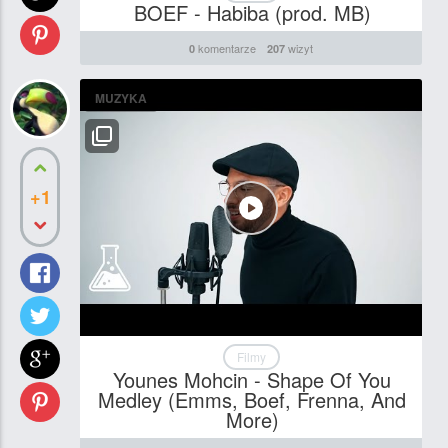
BOEF - Habiba (prod. MB)
komentarze
wizyt
0
207
MUZYKA
+1
Filmy
Younes Mohcin - Shape Of You
Medley (Emms, Boef, Frenna, And
More)