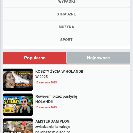
WYPADKI
STRASZNE
MUZYKA
SPORT
Popularne
Najnowsze
KOSZTY ŻYCIA W HOLANDII
W 2025
16 czerwca 2025
Rowerem przez pustynię
HOLANDII
16 czerwca 2025
AMSTERDAM VLOG:
zwiedzanie i atrakcje -
najlepsze miejsca na