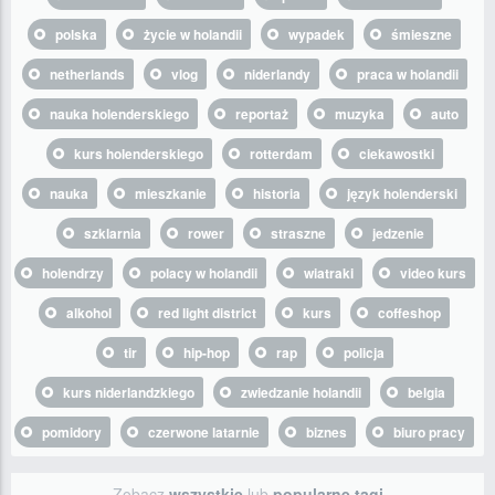
polska
życie w holandii
wypadek
śmieszne
netherlands
vlog
niderlandy
praca w holandii
nauka holenderskiego
reportaż
muzyka
auto
kurs holenderskiego
rotterdam
ciekawostki
nauka
mieszkanie
historia
język holenderski
szklarnia
rower
straszne
jedzenie
holendrzy
polacy w holandii
wiatraki
video kurs
alkohol
red light district
kurs
coffeshop
tir
hip-hop
rap
policja
kurs niderlandzkiego
zwiedzanie holandii
belgia
pomidory
czerwone latarnie
biznes
biuro pracy
Zobacz
wszystkie
lub
popularne tagi