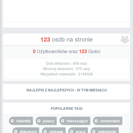
123
osób na stronie
0
Użytkowników oraz
123
Gości
Dziś obejrzano :
606
razy
Wczoraj obejrzano :
575
razy
Wszystkich odwiedzin :
2145026
NAJLEPSI Z NAJLEPSZYCH - W TYM MIESIĄCU
POPULARNE TAGI
holandia
polacy
interesujące
amsterdam
dokument
ciekawe
praca
zwiedzanie