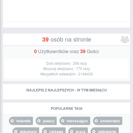
39
osób na stronie
0
Użytkowników oraz
39
Gości
Dziś obejrzano :
256
razy
Wczoraj obejrzano :
770
razy
Wszystkich odwiedzin :
2146433
NAJLEPSI Z NAJLEPSZYCH - W TYM MIESIĄCU
POPULARNE TAGI
holandia
polacy
interesujące
amsterdam
dokument
ciekawe
praca
zwiedzanie