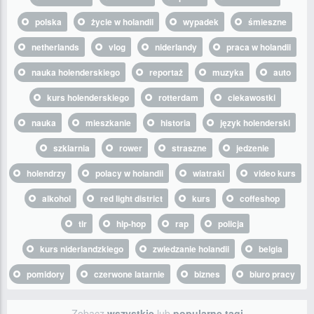
polska
życie w holandii
wypadek
śmieszne
netherlands
vlog
niderlandy
praca w holandii
nauka holenderskiego
reportaż
muzyka
auto
kurs holenderskiego
rotterdam
ciekawostki
nauka
mieszkanie
historia
język holenderski
szklarnia
rower
straszne
jedzenie
holendrzy
polacy w holandii
wiatraki
video kurs
alkohol
red light district
kurs
coffeshop
tir
hip-hop
rap
policja
kurs niderlandzkiego
zwiedzanie holandii
belgia
pomidory
czerwone latarnie
biznes
biuro pracy
Zobacz
wszystkie
lub
popularne tagi