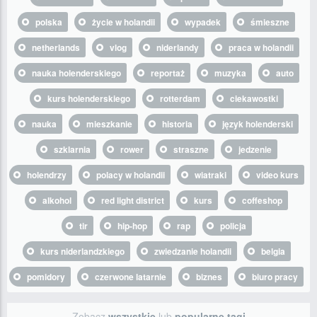
polska
życie w holandii
wypadek
śmieszne
netherlands
vlog
niderlandy
praca w holandii
nauka holenderskiego
reportaż
muzyka
auto
kurs holenderskiego
rotterdam
ciekawostki
nauka
mieszkanie
historia
język holenderski
szklarnia
rower
straszne
jedzenie
holendrzy
polacy w holandii
wiatraki
video kurs
alkohol
red light district
kurs
coffeshop
tir
hip-hop
rap
policja
kurs niderlandzkiego
zwiedzanie holandii
belgia
pomidory
czerwone latarnie
biznes
biuro pracy
Zobacz
wszystkie
lub
popularne tagi