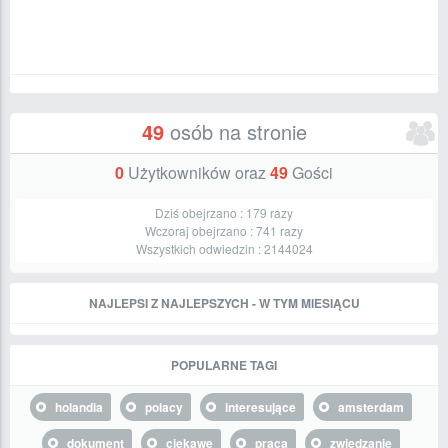
49
osób na stronie
0
Użytkowników oraz
49
Gości
Dziś obejrzano :
179
razy
Wczoraj obejrzano :
741
razy
Wszystkich odwiedzin :
2144024
NAJLEPSI Z NAJLEPSZYCH - W TYM MIESIĄCU
POPULARNE TAGI
holandia
polacy
interesujące
amsterdam
dokument
ciekawe
praca
zwiedzanie