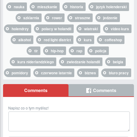
nauka
mieszkanie
historia
język holenderski
szklarnia
rower
straszne
jedzenie
holendrzy
polacy w holandii
wiatraki
video kurs
alkohol
red light district
kurs
coffeshop
tir
hip-hop
rap
policja
kurs niderlandzkiego
zwiedzanie holandii
belgia
pomidory
czerwone latarnie
biznes
biuro pracy
Comments
Comments
Napisz co o tym myślisz!