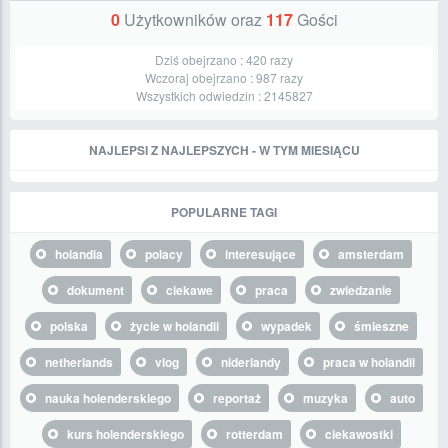
0
Użytkowników oraz
117
Gości
Dziś obejrzano :
420
razy
Wczoraj obejrzano :
987
razy
Wszystkich odwiedzin :
2145827
NAJLEPSI Z NAJLEPSZYCH - W TYM MIESIĄCU
POPULARNE TAGI
holandia
polacy
interesujące
amsterdam
dokument
ciekawe
praca
zwiedzanie
polska
życie w holandii
wypadek
śmieszne
netherlands
vlog
niderlandy
praca w holandii
nauka holenderskiego
reportaż
muzyka
auto
kurs holenderskiego
rotterdam
ciekawostki