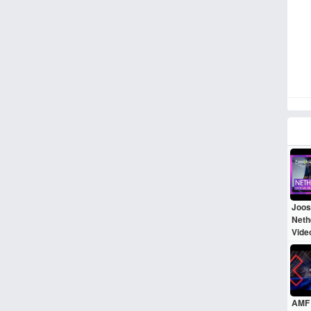
Joos
Nethe
Vide
AMF 