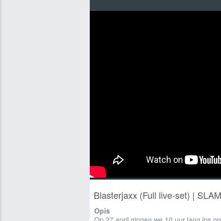
Blasterjaxx (Full live-set) | SL
Opis
Op 27 april gingen we 10 uur lang los 