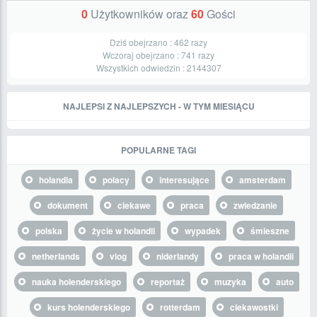
0
Użytkowników oraz
60
Gości
Dziś obejrzano :
462
razy
Wczoraj obejrzano :
741
razy
Wszystkich odwiedzin :
2144307
NAJLEPSI Z NAJLEPSZYCH - W TYM MIESIĄCU
POPULARNE TAGI
holandia
polacy
interesujące
amsterdam
dokument
ciekawe
praca
zwiedzanie
polska
życie w holandii
wypadek
śmieszne
netherlands
vlog
niderlandy
praca w holandii
nauka holenderskiego
reportaż
muzyka
auto
kurs holenderskiego
rotterdam
ciekawostki