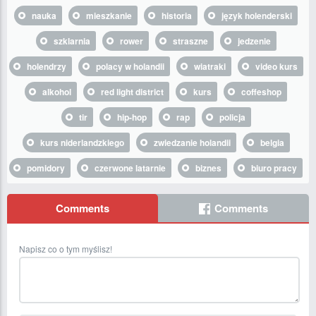
nauka
mieszkanie
historia
język holenderski
szklarnia
rower
straszne
jedzenie
holendrzy
polacy w holandii
wiatraki
video kurs
alkohol
red light district
kurs
coffeshop
tir
hip-hop
rap
policja
kurs niderlandzkiego
zwiedzanie holandii
belgia
pomidory
czerwone latarnie
biznes
biuro pracy
Comments
Comments
Napisz co o tym myślisz!