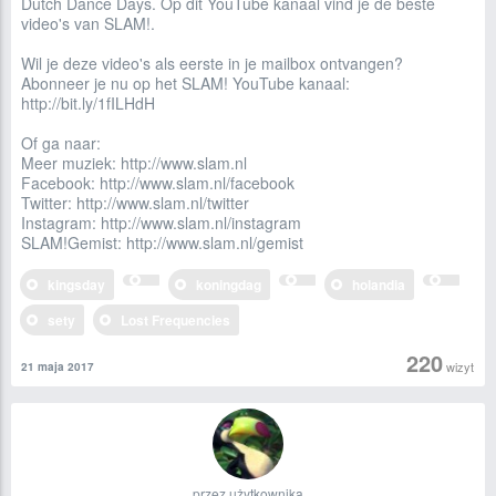
Dutch Dance Days. Op dit YouTube kanaal vind je de beste
video's van SLAM!.
Wil je deze video's als eerste in je mailbox ontvangen?
Abonneer je nu op het SLAM! YouTube kanaal:
http://bit.ly/1fILHdH
Of ga naar:
Meer muziek: http://www.slam.nl
Facebook: http://www.slam.nl/facebook
Twitter: http://www.slam.nl/twitter
Instagram: http://www.slam.nl/instagram
SLAM!Gemist: http://www.slam.nl/gemist
kingsday
koningdag
holandia
sety
Lost Frequencies
220
wizyt
21 maja 2017
przez użytkownika