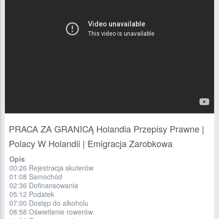
PRACA ZA GRANICĄ Holandia Przepisy Prawne |
Polacy W Holandii | Emigracja Zarobkowa
Opis
00:26 Rejestracja skuterów
01:08 Samochód
02:36 Dofinansowania
05:12 Podatek
07:00 Dostęp do alkoholu
08:58 Oświetlenie rowerów