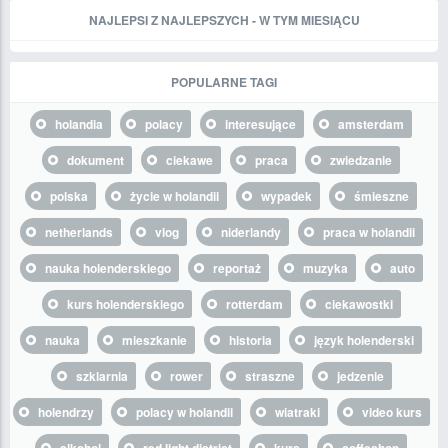
NAJLEPSI Z NAJLEPSZYCH - W TYM MIESIĄCU
POPULARNE TAGI
holandia
polacy
interesujące
amsterdam
dokument
ciekawe
praca
zwiedzanie
polska
życie w holandii
wypadek
śmieszne
netherlands
vlog
niderlandy
praca w holandii
nauka holenderskiego
reportaż
muzyka
auto
kurs holenderskiego
rotterdam
ciekawostki
nauka
mieszkanie
historia
język holenderski
szklarnia
rower
straszne
jedzenie
holendrzy
polacy w holandii
wiatraki
video kurs