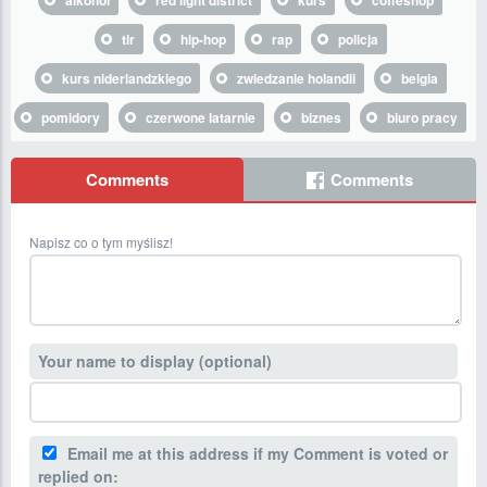
alkohol
red light district
kurs
coffeshop
tir
hip-hop
rap
policja
kurs niderlandzkiego
zwiedzanie holandii
belgia
pomidory
czerwone latarnie
biznes
biuro pracy
Comments
Comments
Napisz co o tym myślisz!
Your name to display (optional)
Email me at this address if my Comment is voted or
replied on: