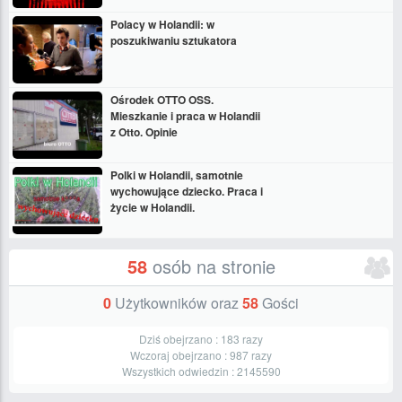
Polacy w Holandii: w
poszukiwaniu sztukatora
Ośrodek OTTO OSS.
Mieszkanie i praca w Holandii
z Otto. Opinie
Polki w Holandii, samotnie
wychowujące dziecko. Praca i
życie w Holandii.
58
osób na stronie
0
Użytkowników oraz
58
Gości
Dziś obejrzano :
183
razy
Wczoraj obejrzano :
987
razy
Wszystkich odwiedzin :
2145590