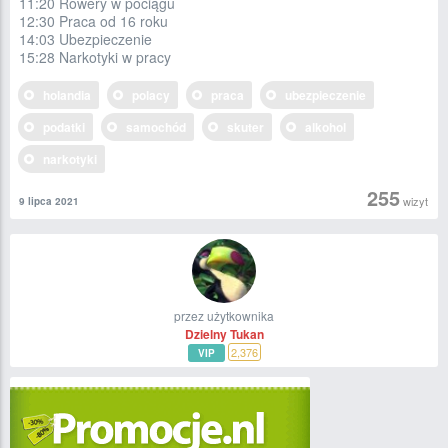
11:20 Rowery w pociągu
12:30 Praca od 16 roku
14:03 Ubezpieczenie
15:28 Narkotyki w pracy
holandia
polacy
praca
ubezpieczenie
podatki
samochód
skuter
alkohol
narkotyki
255
wizyt
9 lipca 2021
przez użytkownika
Dzielny Tukan
2,376
VIP