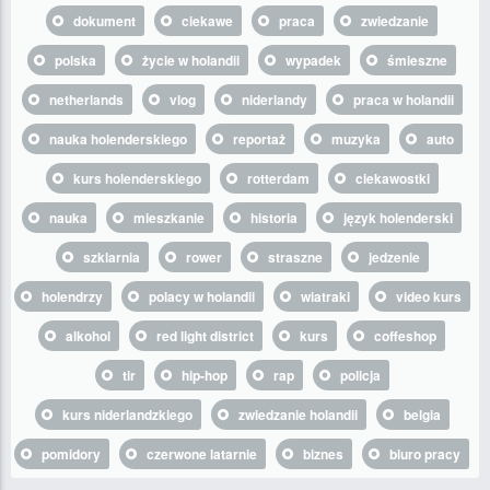
dokument
ciekawe
praca
zwiedzanie
polska
życie w holandii
wypadek
śmieszne
netherlands
vlog
niderlandy
praca w holandii
nauka holenderskiego
reportaż
muzyka
auto
kurs holenderskiego
rotterdam
ciekawostki
nauka
mieszkanie
historia
język holenderski
szklarnia
rower
straszne
jedzenie
holendrzy
polacy w holandii
wiatraki
video kurs
alkohol
red light district
kurs
coffeshop
tir
hip-hop
rap
policja
kurs niderlandzkiego
zwiedzanie holandii
belgia
pomidory
czerwone latarnie
biznes
biuro pracy