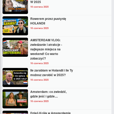
W 2025
16 czerwca 2025
Rowerem przez pustynię
HOLANDII
16 czerwca 2025
AMSTERDAM VLOG:
zwiedzanie i atrakcje -
najlepsze miejsca na
weekend! Co warto
zobaczyć?
16 czerwca 2025
Ile zarabiam w Holandii i ile Ty
możesz zarobić w 2025?
16 czerwca 2025
Amsterdam: co zwiedzić,
gdzie jeść i gdzie....
16 czerwca 2025
Dzień Króla w Amsterdamie