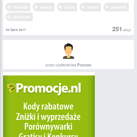
holandia
polacy
praca
biznes
poradnik
alexia law
251
wizyt
20 lipca 2017
Poznan
przez użytkownika