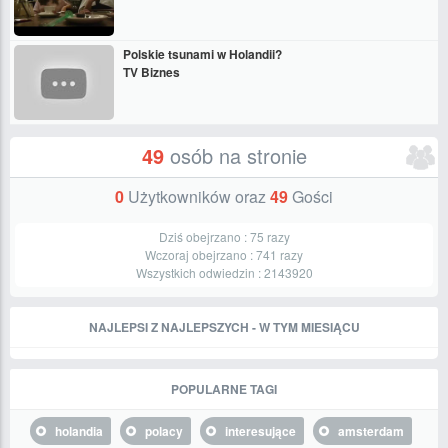
Polskie tsunami w Holandii?
TV Biznes
49
osób na stronie
0
Użytkowników oraz
49
Gości
Dziś obejrzano :
75
razy
Wczoraj obejrzano :
741
razy
Wszystkich odwiedzin :
2143920
NAJLEPSI Z NAJLEPSZYCH - W TYM MIESIĄCU
POPULARNE TAGI
holandia
polacy
interesujące
amsterdam