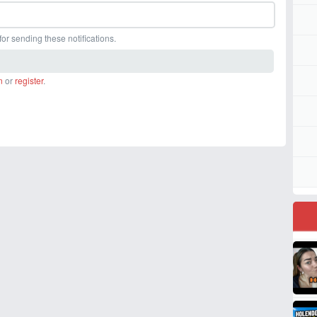
or sending these notifications.
n
or
register
.