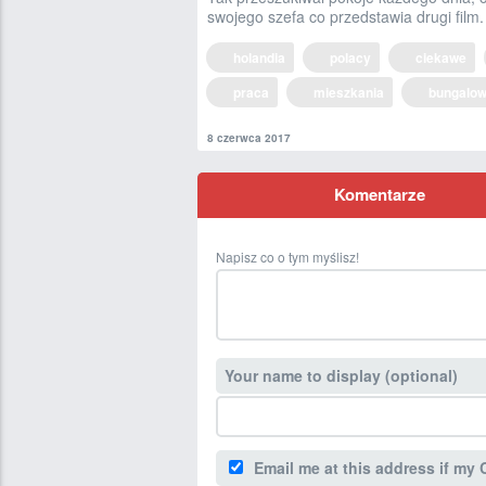
swojego szefa co przedstawia drugi film.
holandia
polacy
ciekawe
praca
mieszkania
bungalo
8 czerwca 2017
Komentarze
Napisz co o tym myślisz!
Your name to display (optional)
Email me at this address if my 