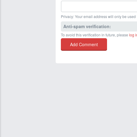
Privacy: Your email address will only be used f
Anti-spam verification:
To avoid this verification in future, please
log i