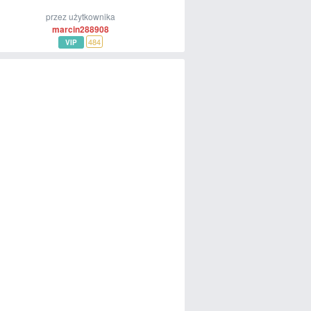
przez użytkownika
marcin288908
484
VIP