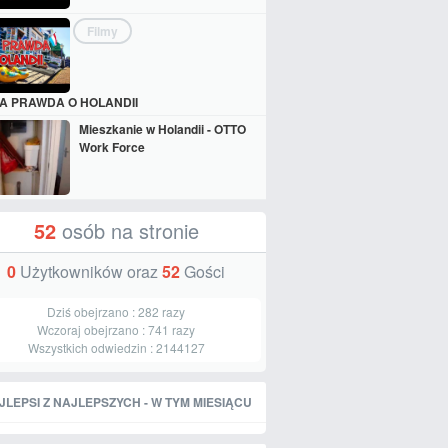
Filmy
A PRAWDA O HOLANDII
Mieszkanie w Holandii - OTTO
Work Force
52
osób na stronie
0
Użytkowników oraz
52
Gości
Dziś obejrzano :
282
razy
Wczoraj obejrzano :
741
razy
Wszystkich odwiedzin :
2144127
JLEPSI Z NAJLEPSZYCH - W TYM MIESIĄCU