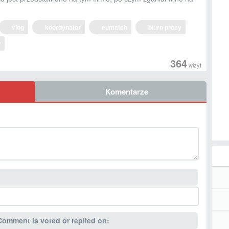
vlog
koordynator
eumatch
biuro pracy
w
364
wizyt
Komentarze
Comment is voted or replied on: