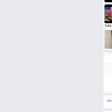
CAŁ
NA