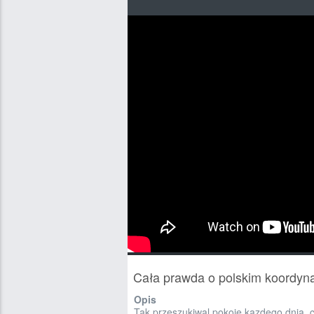
Cała prawda o polskim koordyn
Opis
Tak przeszukiwal pokoje kazdego dnia, c