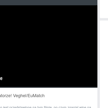
atorze! Veghel/EuMatch
o jest przedstawione na tym filmie, po czym zganial wine na